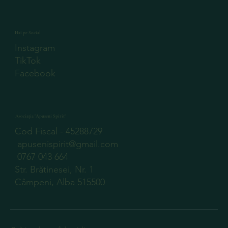
Hai pe Social
Instagram
TikTok
Facebook
Asociația "Apuseni Spirit"
Cod Fiscal - 45288729
apusenispirit@gmail.com
0767 043 664
Str. Brătinesei, Nr. 1
Câmpeni, Alba 515500