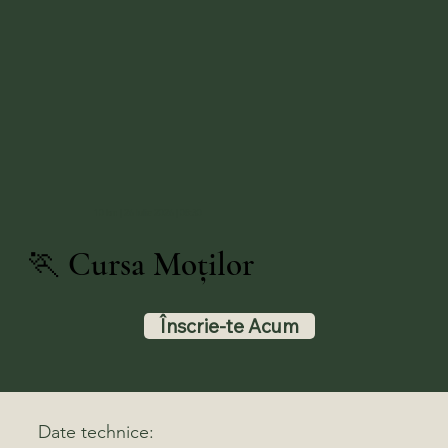
10 km | 26 Iulie 2026 | 08:30
🏃 Cursa Moților
Înscrie-te Acum
Date technice: